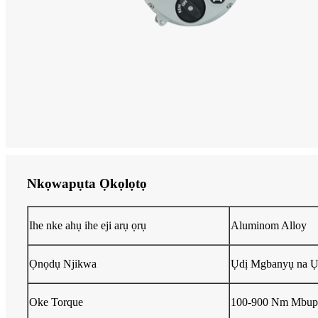
Nkọwapụta Ọkọlọtọ
Ihe nke ahụ ihe eji arụ ọrụ
Aluminom Alloy
Ọnọdụ Njikwa
Ụdị Mgbanyụ na 
Oke Torque
100-900 Nm Mbu