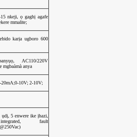
5 nkeji, ọ gaghị agafe
kere mmalite;
ebido karịa ugboro 600
banyụọ, AC110/220V
ke mgbaàmà anya
4-20mA;0-10V; 2-10V;
dị, 5 enwere ike ịhazi,
ntegrated, fault
5A@250Vac)