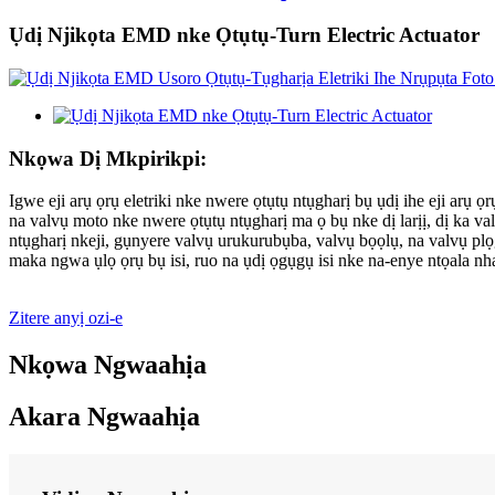
Ụdị Njikọta EMD nke Ọtụtụ-Turn Electric Actuator
Nkọwa Dị Mkpirikpi:
Igwe eji arụ ọrụ eletriki nke nwere ọtụtụ ntụgharị bụ ụdị ihe eji arụ 
na valvụ moto nke nwere ọtụtụ ntụgharị ma ọ bụ nke dị larịị, dị ka 
ntụgharị nkeji, gụnyere valvụ urukurubụba, valvụ bọọlụ, na valvụ pl
maka ngwa ụlọ ọrụ bụ isi, ruo na ụdị ọgụgụ isi nke na-enye ntọala nh
Zitere anyị ozi-e
Nkọwa Ngwaahịa
Akara Ngwaahịa