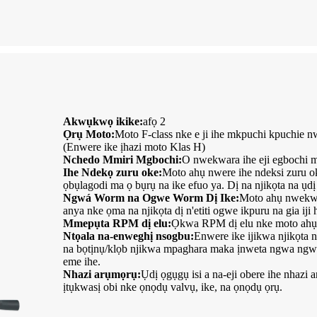
Akwụkwọ ikike:
afọ 2
Ọrụ Moto:
Moto F-class nke e ji ihe mkpuchi kpuchie 
(Enwere ike ịhazi moto Klas H)
Nchedo Mmiri Mgbochi:
O nwekwara ihe eji egbochi mmi
Ihe Ndekọ zuru oke:
Moto ahụ nwere ihe ndeksi zuru o
ọbụlagodi ma ọ bụrụ na ike efuo ya. Dị na njikọta na ụdị
Ngwá Worm na Ogwe Worm Dị Ike:
Moto ahụ nwekwar
anya nke ọma na njikọta dị n'etiti ogwe ikpuru na gia iji
Mmepụta RPM dị elu:
Ọkwa RPM dị elu nke moto ahụ n
Ntọala na-enweghị nsogbu:
Enwere ike ijikwa njikọta 
na bọtịnụ/klọb njikwa mpaghara maka ịnweta ngwa ngwa
eme ihe.
Nhazi arụmọrụ:
Ụdị ọgụgụ isi a na-eji obere ihe nhazi 
ịtụkwasị obi nke ọnọdụ valvụ, ike, na ọnọdụ ọrụ.