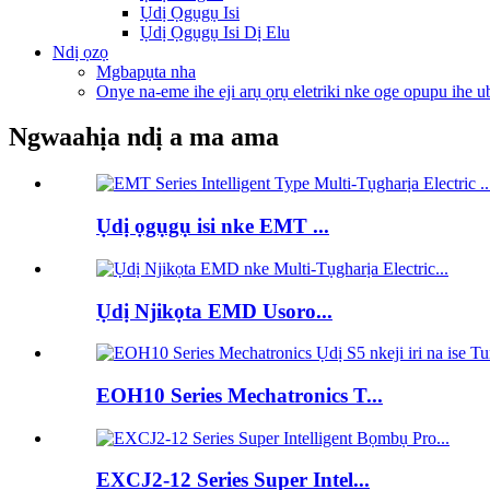
Ụdị Ọgụgụ Isi
Ụdị Ọgụgụ Isi Dị Elu
Ndị ọzọ
Mgbapụta nha
Onye na-eme ihe eji arụ ọrụ eletriki nke oge opupu ihe u
Ngwaahịa ndị a ma ama
Ụdị ọgụgụ isi nke EMT ...
Ụdị Njikọta EMD Usoro...
EOH10 Series Mechatronics T...
EXCJ2-12 Series Super Intel...