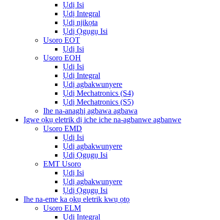
Ụdị Isi
Ụdị Integral
Ụdị njikọta
Ụdị Ọgụgụ Isi
Usoro EOT
Ụdị Isi
Usoro EOH
Ụdị Isi
Ụdị Integral
Ụdị agbakwunyere
Ụdị Mechatronics (S4)
Ụdị Mechatronics (S5)
Ihe na-anaghị agbawa agbawa
Igwe ọkụ eletrik dị iche iche na-agbanwe agbanwe
Usoro EMD
Ụdị Isi
Ụdị agbakwunyere
Ụdị Ọgụgụ Isi
EMT Usoro
Ụdị Isi
Ụdị agbakwunyere
Ụdị Ọgụgụ Isi
Ihe na-eme ka ọkụ eletrik kwụ ọtọ
Usoro ELM
Ụdị Integral