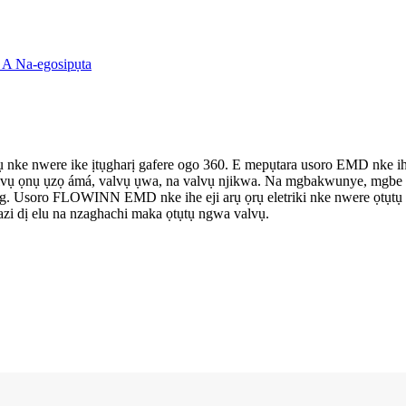
ọrụ nke nwere ike ịtụgharị gafere ogo 360. E mepụtara usoro EMD nke ihe
valvụ ọnụ ụzọ ámá, valvụ ụwa, na valvụ njikwa. Na mgbakwunye, mgbe ej
ọg. Usoro FLOWINN EMD nke ihe eji arụ ọrụ eletriki nke nwere ọtụtụ nt
azi dị elu na nzaghachi maka ọtụtụ ngwa valvụ.