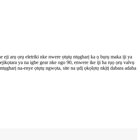
 eji arụ ọrụ eletriki nke nwere ọtụtụ ntụgharị ka ọ bụrụ maka iji ya
ikọtara ya na igbe gear nke ogo 90, enwere ike iji ha rụọ ọrụ valvụ
ụgharị na-enye ọtụtụ ngwọta, site na ụdị ọkọlọtọ nkịtị dabara adaba