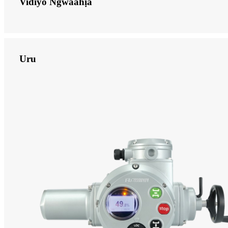
Vidiyo Ngwaahịa
Uru