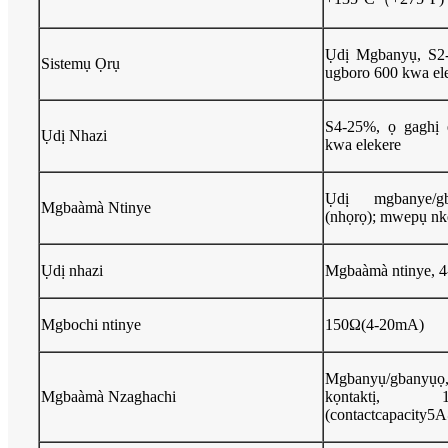
Ụdị Mgbanyụ, S2-1
Sistemụ Ọrụ
ugboro 600 kwa ele
S4-25%, ọ gaghị 
Ụdị Nhazi
kwa elekere
Ụdị mgbanye/g
Mgbaàmà Ntinye
(nhọrọ); mwepụ n
Ụdị nhazi
Mgbaàmà ntinye, 
Mgbochi ntinye
150Ω(4-20mA)
Mgbanyụ/gbanyụọ, ụ
Mgbaàmà Nzaghachi
kọntaktị, 1i
(contactcapacity