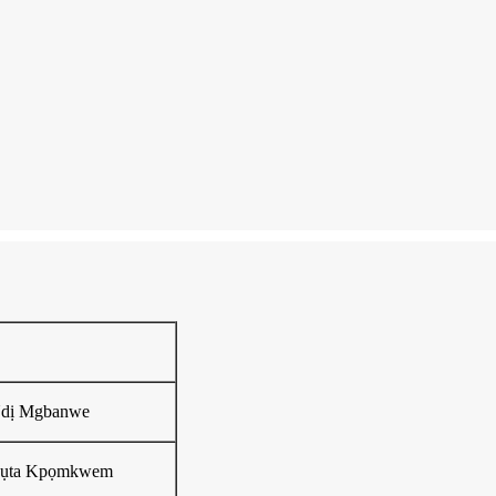
Ụdị Mgbanwe
pụta Kpọmkwem