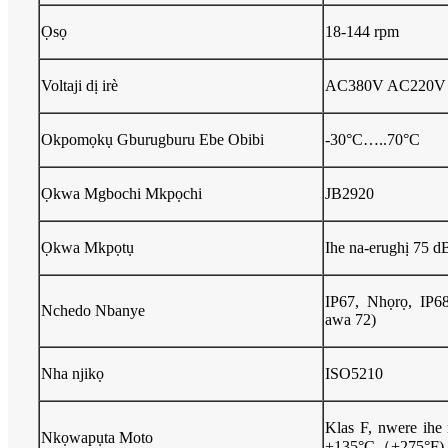
Ọsọ
18-144 rpm
Voltaji dị irè
AC380V AC220V
Okpomọkụ Gburugburu Ebe Obibi
-30°C…..70°C
Ọkwa Mgbochi Mkpọchi
JB2920
Ọkwa Mkpọtụ
Ihe na-erughị 75 d
IP67, Nhọrọ, IP6
Nchedo Nbanye
awa 72)
Nha njikọ
ISO5210
Klas F, nwere ih
Nkọwapụta Moto
+135°C（+275°F)