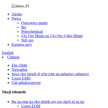
Akụkọ
Ngwa
Ọgwụgwọ mmiri
Ike
Petrochemical
Ụlọ Ọrụ Mmiri na Ụlọ Ọrụ Ụgbọ Mmiri
Ndị ọzọ
Kpọtụrụ anyị
English
Chinese
Ebe Obibi
Ngwaahịa
Igwe ọkụ eletrik dị iche iche na-agbanwe agbanwe
Usoro EMD
Ụdị agbakwunyere
Nkeji edemede
Ihe na-eme ka ọkụ eletrik rụọ ọrụ nkeji iri na ise
Usoro EOM