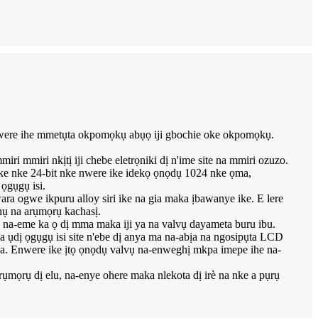
nwere ihe mmetụta okpomọkụ abụọ iji gbochie oke okpomọkụ.
ri mmiri nkịtị iji chebe eletrọniki dị n'ime site na mmiri ozuzo.
ke nke 24-bit nke nwere ike idekọ ọnọdụ 1024 nke ọma,
 ọgụgụ isi.
a ogwe ikpuru alloy siri ike na gia maka ịbawanye ike. E lere
 hụ na arụmọrụ kachasị.
a-eme ka ọ dị mma maka iji ya na valvụ dayameta buru ibu.
na ụdị ọgụgụ isi site n'ebe dị anya ma na-abịa na ngosipụta LCD
. Enwere ike ịtọ ọnọdụ valvụ na-enweghị mkpa imepe ihe na-
arụmọrụ dị elu, na-enye ohere maka nlekota dị irè na nke a pụrụ