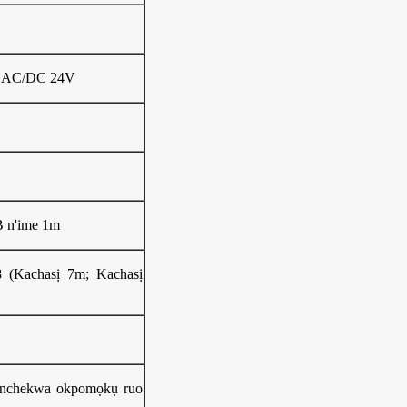
 AC/DC 24V
B n'ime 1m
8 (Kachasị 7m; Kachasị
e nchekwa okpomọkụ ruo